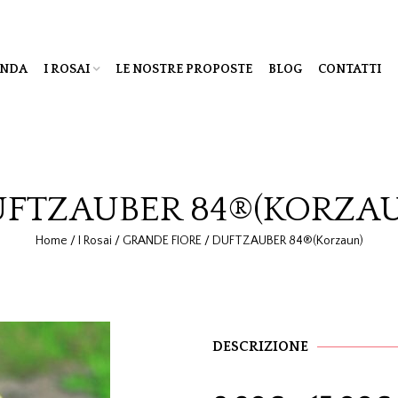
ENDA
I ROSAI
LE NOSTRE PROPOSTE
BLOG
CONTATTI
FTZAUBER 84®(KORZA
Home
/
I Rosai
/
GRANDE FIORE
/
DUFTZAUBER 84®(Korzaun)
DESCRIZIONE