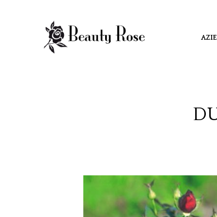
AZI
DU