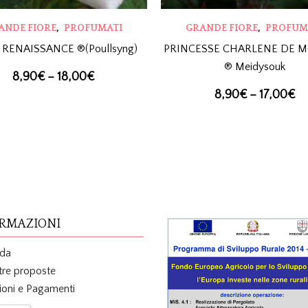
,
,
ANDE FIORE
PROFUMATI
GRANDE FIORE
PROFUM
 RENAISSANCE ®(Poullsyng)
PRINCESSE CHARLENE DE 
® Meidysouk
8,90
€
–
18,00
€
8,90
€
–
17,00
€
RMAZIONI
nda
tre proposte
ioni e Pagamenti