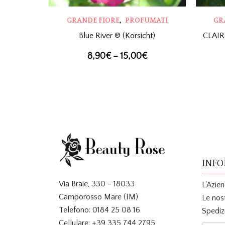
,
GRANDE FIORE
PROFUMATI
GR
Blue River ® (Korsicht)
CLAIR
8,90
€
–
15,00
€
INFO
Via Braie, 330 - 18033
L'Azie
Camporosso Mare (IM)
Le nos
Telefono: 0184 25 08 16
Spediz
Cellulare: +39 335 744 2795