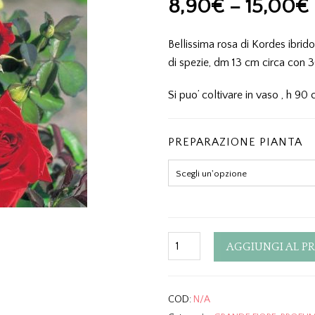
8,90
€
–
15,00
€
Bellissima rosa di Kordes ibrido
di spezie, dm 13 cm circa con 3
Si puo’ coltivare in vaso , h 90
PREPARAZIONE PIANTA
Quantity
AGGIUNGI AL P
COD:
N/A