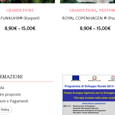
,
GRANDE FIORE
GRANDE FIORE
PROFUM
FUNKUHR® (Korport)
ROYAL COPENHAGEN ® (Poul
8,90
€
–
15,00
€
8,90
€
–
15,00
€
RMAZIONI
nda
tre proposte
ioni e Pagamenti