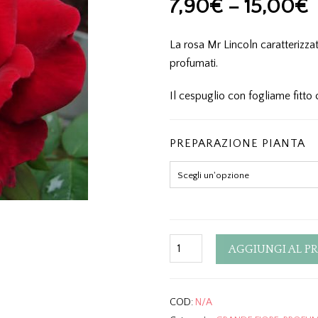
7,90
€
–
15,00
€
La rosa Mr Lincoln caratterizzat
profumati.
Il cespuglio con fogliame fitto
PREPARAZIONE PIANTA
Quantity
AGGIUNGI AL P
COD:
N/A