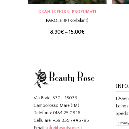
,
GRANDE FIORE
PROFUMATI
PAROLE ® (Korbilant)
8,90
€
–
15,00
€
INFO
Via Braie, 330 - 18033
L'Azie
Camporosso Mare (IM)
Le nos
Telefono: 0184 25 08 16
Spediz
Cellulare: +39 335 744 2795
Email:
info@beautyrose.it