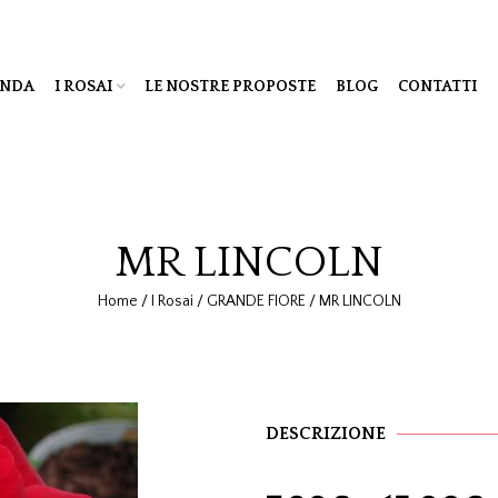
ENDA
I ROSAI
LE NOSTRE PROPOSTE
BLOG
CONTATTI
MR LINCOLN
Home
/
I Rosai
/
GRANDE FIORE
/
MR LINCOLN
DESCRIZIONE