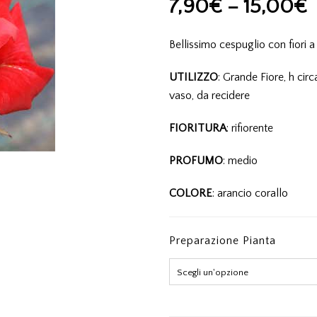
7,90
€
–
15,00
€
Bellissimo cespuglio con fiori 
UTILIZZO
: Grande Fiore, h cir
vaso, da recidere
FIORITURA
: rifiorente
PROFUMO
: medio
COLORE
: arancio corallo
Preparazione Pianta