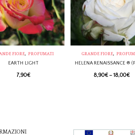
,
,
ANDE FIORE
PROFUMATI
GRANDE FIORE
PROFUM
EARTH LIGHT
HELENA RENAISSANCE ® (P
7,90
€
8,90
€
–
18,00
€
RMAZIONI