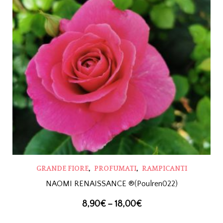
,
,
GRANDE FIORE
PROFUMATI
RAMPICANTI
NAOMI RENAISSANCE ®(Poulren022)
8,90
€
–
18,00
€