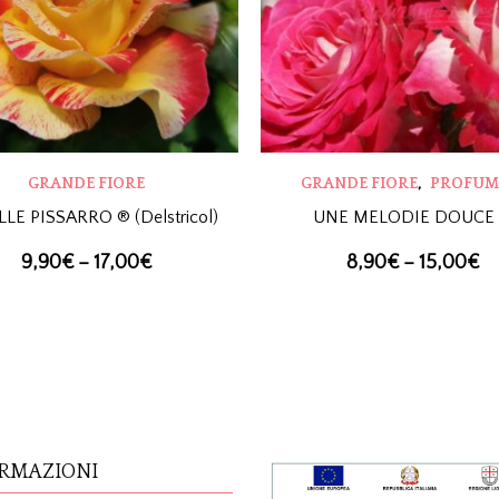
,
GRANDE FIORE
GRANDE FIORE
PROFUM
LE PISSARRO ® (Delstricol)
UNE MELODIE DOUCE
9,90
€
–
17,00
€
8,90
€
–
15,00
€
RMAZIONI