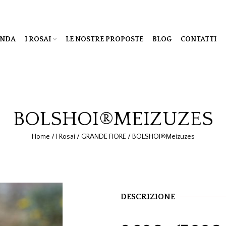
ENDA
I ROSAI
LE NOSTRE PROPOSTE
BLOG
CONTATTI
BOLSHOI®MEIZUZES
Home
/
I Rosai
/
GRANDE FIORE
/
BOLSHOI®Meizuzes
DESCRIZIONE