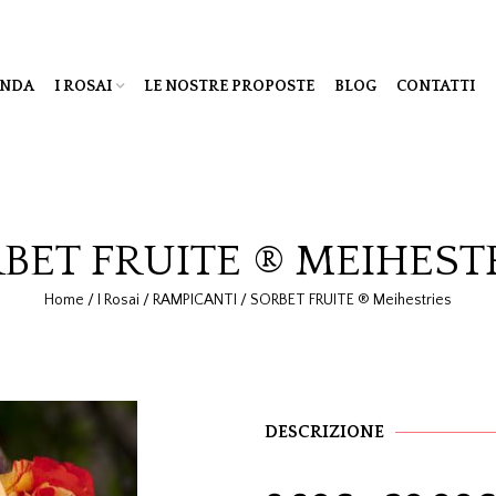
ENDA
I ROSAI
LE NOSTRE PROPOSTE
BLOG
CONTATTI
BET FRUITE ® MEIHEST
Home
/
I Rosai
/
RAMPICANTI
/
SORBET FRUITE ® Meihestries
DESCRIZIONE