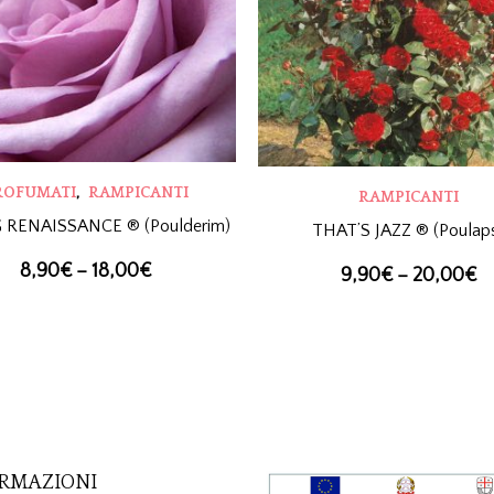
,
ROFUMATI
RAMPICANTI
RAMPICANTI
 RENAISSANCE ® (Poulderim)
THAT’S JAZZ ® (Poulap
8,90
€
–
18,00
€
9,90
€
–
20,00
€
RMAZIONI