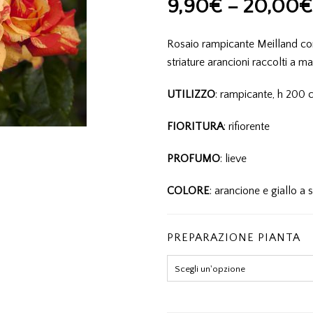
9,90
€
–
20,00
€
Rosaio rampicante Meilland con 
striature arancioni raccolti a ma
UTILIZZO
: rampicante, h 200
FIORITURA
: rifiorente
PROFUMO
: lieve
COLORE
: arancione e giallo a s
PREPARAZIONE PIANTA